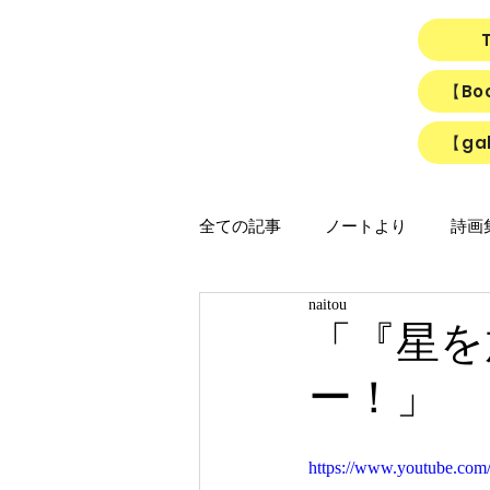
【B
【gal
全ての記事
ノートより
詩画集「
naitou
映画
猫
リアルちゃん
「『星を
ー！」
「ひかりのうた」制作ノート
https://www.youtube.co
「Night light／Naitou write」