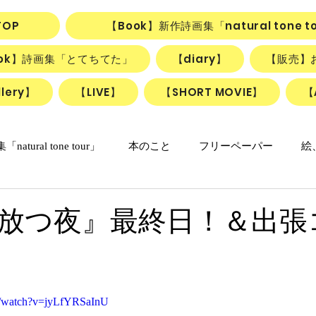
TOP
【Book】新作詩画集「natural tone t
ook】詩画集「とてちてた」
【diary】
【販売】
lery】
【LIVE】
【SHORT MOVIE】
【
natural tone tour」
本のこと
フリーペーパー
絵
の日々マンガ
「ねこかげの森」
リアル日記
詩＋絵
放つ夜』最終日！＆出張
リアルちゃんのリリカルデイズ
詩と絵のSHORT MOVIE『F
m/watch?v=jyLfYRSaInU
動画
ごはん、お菓子
朝のlesson
雑貨
ふしぎ