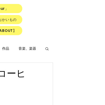
our」
おかいもの
ABOUT】
、作品
音楽、楽器
コーヒ
LOWER ROAD』
読書会