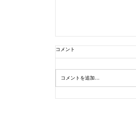
コメント
「日曜日」
コメントを追加…
© 2020-2026 ©naitourieko ねこかげ