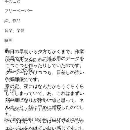
本のこと
フリーペーパー
絵、作品
音楽、楽器
映画
猫
昨日の早朝から夕方ちかくまで、作業
部屋でずっと、人に送る用のデータを
リアルちゃんの日々マンガ
こつこつと作ったりしていたのです。
「ねこかげの森」
クーラーはかけつつも、日差しの強い
作業部屋でです。
リアル日記
案の定、夜にはなんだかもうくらくら
詩＋絵
してしまっていて、あ、これはまずい
「ひかりのうた」制作ノート
熱中症になりかけていると思って、ネ
ルネルと一緒に早めに就寝したのでし
リアルちゃんのリリカルデイズ
た。
詩と絵のSHORT MOVIE『FLOWER ROAD』
というわけで、今日は半分くらいしか
エンジンをかけていない感じですごし
「Night light／Naitou write」