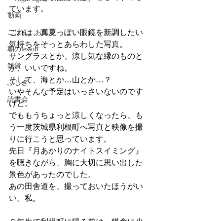
ています。
動画
これは、真夏っぽい眼鏡を新調したい
ごはん、お菓子
気持ちをそっとあらわした写真。
朝のlesson
サングラスとか、涼し気な縁のものと
雑貨
か、いいですね。
そして、海とか…山とか…？
ふしぎ
いやそんな予定はいっさいないのです
読書会
けど。
でももうちょっと涼しくなったら、も
う一度茨城県利根町へ写真と映像を撮
りに行こうと思っています。
先日『月あかりのナイトスイミング』
を聴きながら、胸に大切に思い出した
景色があったのでした。
あの田舎道を、撮っておいたほうがい
い。私。