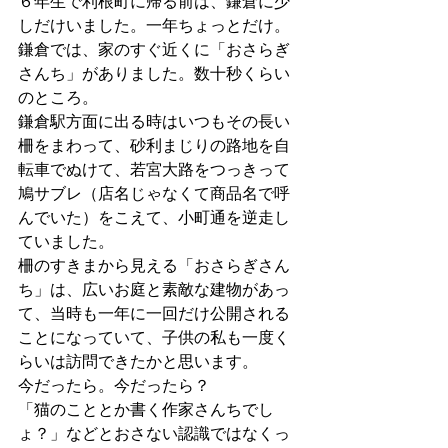
６年生で利根町に帰る前は、鎌倉に少
しだけいました。一年ちょっとだけ。
鎌倉では、家のすぐ近くに「おさらぎ
さんち」がありました。数十秒くらい
のところ。
鎌倉駅方面に出る時はいつもその長い
柵をまわって、砂利まじりの路地を自
転車でぬけて、若宮大路をつっきって
鳩サブレ（店名じゃなくて商品名で呼
んでいた）をこえて、小町通を逆走し
ていました。
柵のすきまから見える「おさらぎさん
ち」は、広いお庭と素敵な建物があっ
て、当時も一年に一回だけ公開される
ことになっていて、子供の私も一度く
らいは訪問できたかと思います。
今だったら。今だったら？
「猫のこととか書く作家さんちでし
ょ？」などとおさない認識ではなくっ