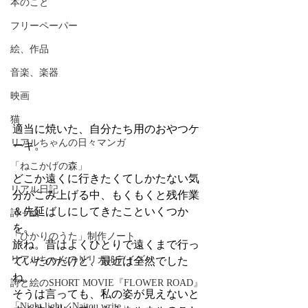
本のこと
フリーペーパー
絵、作品
音楽、楽器
映画
猫
適当に焼いた、自分たち用のおやつケ
リアルちゃんの日々マンガ
ーキ。
「ねこかげの森」
どこか遠くに行きたくてしかたない気
リアル日記
分がこみ上げる中、もくもくと残作業
＆先延ばしにしてきたこといくつか
詩＋絵
を。
「ひかりのうた」制作ノート
旅ね。昔はよくひとりで遠くまで行っ
リアルちゃんのリリカルデイズ
ていたのだけど、最近は全然でした
ね。
詩と絵のSHORT MOVIE『FLOWER ROAD』
そうは言っても、私の姿が見えないと
「Night light／Naitou write」