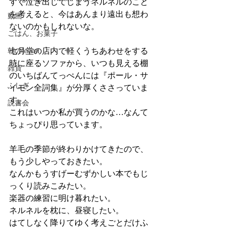
すぐ泣き出してしまうネルネルのこと
を考えると、今はあんまり遠出も想わ
動画
ないのかもしれないな。
ごはん、お菓子
七月堂の店内で軽くうちあわせをする
朝のlesson
時に座るソファから、いつも見える棚
雑貨
のいちばんてっぺんには『ポール・サ
ふしぎ
イモン全詞集』が分厚くささっていま
す。
読書会
これはいつか私が買うのかな…なんて
ちょっぴり思っています。
羊毛の季節が終わりかけてきたので、
もう少しやっておきたい。
なんかもうすげーむずかしい本でもじ
っくり読みこみたい。
楽器の練習に明け暮れたい。
ネルネルを枕に、昼寝したい。
はてしなく降りてゆく考えごとだけふ