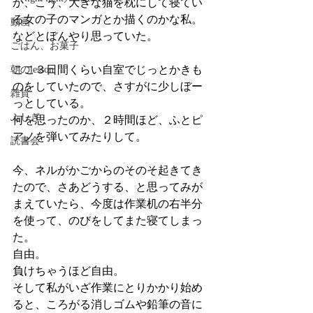
か、こう、大きな猫を枕にして寝てい
る女の子のマンガとか描くのかな私。
動画
などとぼんやり思っていた。
ごはん、お菓子
ここ３日間くらい自室でじっとかきも
朝のlesson
のをしていたので、さすがに少しぼー
雑貨
っとしている。
ふしぎ
何を思ったのか、２時間ほど、ふとピ
アノを弾いてみたりして。
読書会
今、ネルがかごからのそのそ起きてき
たので、さあどうする、と思ってみが
まえていたら、今度は作業机の右半分
を使って、のびをしてまた寝てしまっ
た。
自由。
負けちゃうほど自由。
そして私がいざ作業にとりかかり始め
ると、ころがる消しゴムや鉛筆の音に