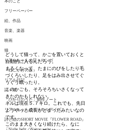
本のこと
フリーペーパー
絵、作品
音楽、楽器
映画
猫
どうして猫って、かごを置いておくと
リアルちゃんの日々マンガ
自動的に入るんだろう。
まるくなって、たまにのびをしたり毛
「ねこかげの森」
づくろいしたり、足をはみ出させてぐ
リアル日記
うぐう眠ったり。
このかごも、そろそろちいさくなって
詩＋絵
きたのかもしれない。
「ひかりのうた」制作ノート
ネルは現在５.７キロ。これでも、先日
リアルちゃんのリリカルデイズ
ようやっと成長がとまったみたいなの
です。
詩と絵のSHORT MOVIE『FLOWER ROAD』
このまま大きくなり続けたら、なに
「Night light／Naitou write」