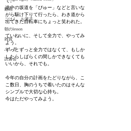
て。
途中の坂道を「ぴゅー」などと言いな
動画
がら駆け下りて行ったら、わき道から
ごはん、お菓子
出てきた自転車にちょっと笑われた。
朝のlesson
ていねいに、そして全力で、やってみ
雑貨
よう。
ふしぎ
ずっとずっと全力ではなくて、もしか
したらしばらくの間しかできなくても
読書会
いいから、それでも。
今年の自分の計画をたどりながら、こ
こ数日、胸のうちで着いたのはそんな
シンプルで大切な心持ち。
今はただやってみよう。