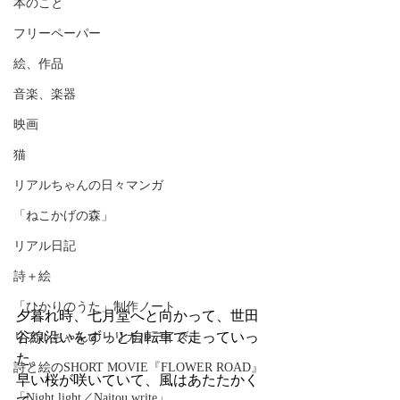
本のこと
フリーペーパー
絵、作品
音楽、楽器
映画
猫
リアルちゃんの日々マンガ
「ねこかげの森」
リアル日記
詩＋絵
「ひかりのうた」制作ノート
夕暮れ時、七月堂へと向かって、世田
谷線沿いをずっと自転車で走っていっ
リアルちゃんのリリカルデイズ
た。
詩と絵のSHORT MOVIE『FLOWER ROAD』
早い桜が咲いていて、風はあたたかく
「Night light／Naitou write」