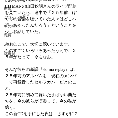
HITMANの山田稔明さんのライブ配信
動画
を見ていたら、途中で「２５年前、ぼ
ごはん、お菓子
くらの音楽を聴いていた人々はどこへ
行っちゃったんだろう」ということを
朝のlesson
少しお話していた。
雑貨
今もここで、大切に聴いています。
ふしぎ
ものすごくいろいろあったうえで、２
読書会
５年がたって、今もなお。
そんな彼らの新譜『slo-mo replay』は、
２５年前のアルバムを、現在のメンバ
ーで再録音したセルフカバーだとのこ
と。
２５年前に初めて聴いたまばゆい曲た
ちを、今の彼らが演奏して、今の私が
聴く。
この新CDを手にした夜は、さすがに２