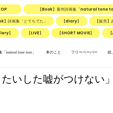
TOP
【Book】新作詩画集「natural tone t
ook】詩画集「とてちてた」
【diary】
【販売】
lery】
【LIVE】
【SHORT MOVIE】
【
natural tone tour」
本のこと
フリーペーパー
絵
の日々マンガ
「ねこかげの森」
リアル日記
詩＋絵
 たいした嘘がつけない
リアルちゃんのリリカルデイズ
詩と絵のSHORT MOVIE『F
動画
ごはん、お菓子
朝のlesson
雑貨
ふしぎ