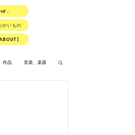
our」
おかいもの
ABOUT】
、作品
音楽、楽器
」
LOWER ROAD』
読書会