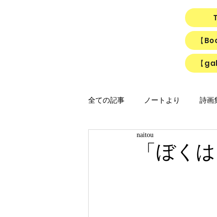
【B
【gal
全ての記事
ノートより
詩画集「
naitou
映画
猫
リアルちゃん
「ぼくは
「ひかりのうた」制作ノート
「Night light／Naitou write」