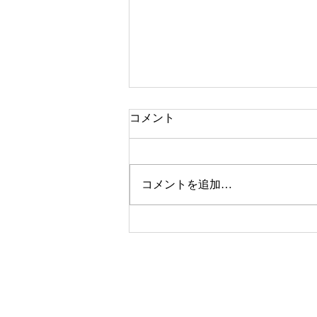
コメント
「日曜日」
コメントを追加…
© 2020-2026 ©naitourieko ねこかげ