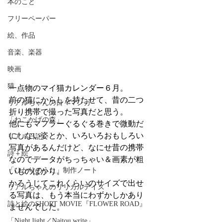
本のこと
フリーペーパー
絵、作品
音楽、楽器
映画
猫
一点物のマイ猫カレンダー６月。
前の猫にからしを持たせて、昔の二つ
リアルちゃんの日々マンガ
折り携帯で撮った写真だと思う。
「ねこかげの森」
他にもマフラーぐるぐる巻きで微動だ
にしない姿とか、いろいろおもしろい
リアル日記
写真があるんだけど、なにせ昔の携帯
詩＋絵
なのでデータがちっちゃい＆画素が粗
「ひかりのうた」制作ノート
いものばかり。
かろうじてこれくらいのサイズで出せ
リアルちゃんのリリカルデイズ
る写真は、もう本当にわずかしかあり
詩と絵のSHORT MOVIE『FLOWER ROAD』
ませんでした。
「Night light／Naitou write」