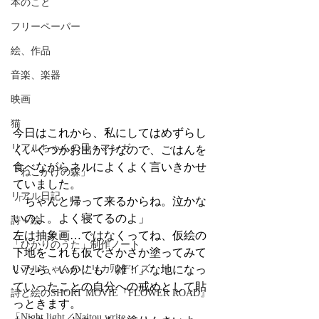
本のこと
フリーペーパー
絵、作品
音楽、楽器
映画
猫
今日はこれから、私にしてはめずらし
リアルちゃんの日々マンガ
くいくつかお出かけなので、ごはんを
食べながらネルによくよく言いきかせ
「ねこかげの森」
ていました。
リアル日記
「ちゃんと帰って来るからね。泣かな
いのよ。よく寝てるのよ」
詩＋絵
左は抽象画…ではなくってね、仮絵の
「ひかりのうた」制作ノート
下地をこれも仮でさかさか塗ってみて
いたら、いかにも「雑！」な地になっ
リアルちゃんのリリカルデイズ
ていったことの自分への戒めとして貼
詩と絵のSHORT MOVIE『FLOWER ROAD』
っときます。
「Night light／Naitou write」