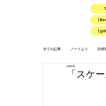
【B
【gal
全ての記事
ノートより
詩画集「
naitou
映画
猫
リアルちゃん
「スケー
「ひかりのうた」制作ノート
「Night light／Naitou write」