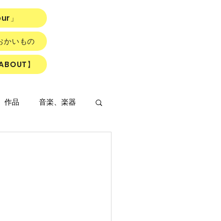
our」
おかいもの
ABOUT】
、作品
音楽、楽器
LOWER ROAD』