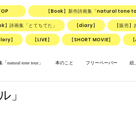
TOP
【Book】新作詩画集「natural tone t
ook】詩画集「とてちてた」
【diary】
【販売】
lery】
【LIVE】
【SHORT MOVIE】
【
natural tone tour」
本のこと
フリーペーパー
絵
の日々マンガ
「ねこかげの森」
リアル日記
詩＋絵
ル」
リアルちゃんのリリカルデイズ
詩と絵のSHORT MOVIE『F
動画
ごはん、お菓子
朝のlesson
雑貨
ふしぎ