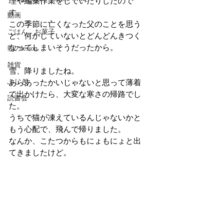
理や編集作業をしていたりしたので
す。
動画
この季節に亡くなった父のことを思う
ごはん、お菓子
と、何かしていないとどんどんきつく
なってしまいそうだったから。
朝のlesson
雑貨
雪、降りましたね。
ふしぎ
あらあったかいじゃないと思って薄着
で出かけたら、大変な寒さの帰路でし
読書会
た。
うちで猫が凍えているんじゃないかと
もう心配で、飛んで帰りました。
なんか、こたつからもにょもにょと出
てきましたけど。