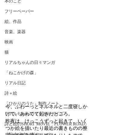
本のこと
フリーペーパー
絵、作品
音楽、楽器
映画
猫
リアルちゃんの日々マンガ
「ねこかげの森」
リアル日記
詩＋絵
「ひかりのうた」制作ノート
今、ふわーっとネルネルと二度寝しか
けて、あわてて起きたところ。
リアルちゃんのリリカルデイズ
昨夜は、けっこうずっと起きて、いく
詩と絵のSHORT MOVIE『FLOWER ROAD』
つか絵を描いたり最近の書きものの整
「Night light／Naitou write」