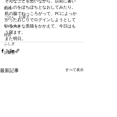
そんなことを思いながら、以前に書い
たものをぽちぽちとなおしてみたり。
動画
机の脇でねっころがって、PCによっか
ごはん、お菓子
かったおしりでログインしようとして
いる大きな黒猫をかかえて、今日はも
朝のlesson
う寝ます。
雑貨
また明日。
ふしぎ
読書会
最新記事
すべて表示