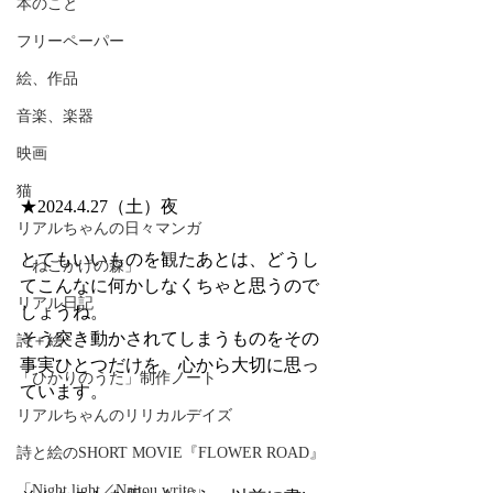
本のこと
フリーペーパー
絵、作品
音楽、楽器
映画
猫
★2024.4.27（土）夜
リアルちゃんの日々マンガ
とてもいいものを観たあとは、どうし
「ねこかげの森」
てこんなに何かしなくちゃと思うので
リアル日記
しょうね。
そう突き動かされてしまうものをその
詩＋絵
事実ひとつだけを、心から大切に思っ
「ひかりのうた」制作ノート
ています。
リアルちゃんのリリカルデイズ
詩と絵のSHORT MOVIE『FLOWER ROAD』
「Night light／Naitou write」