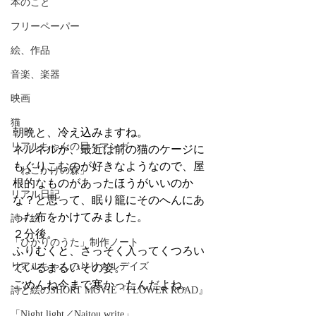
本のこと
フリーペーパー
絵、作品
音楽、楽器
映画
猫
朝晩と、冷え込みますね。
リアルちゃんの日々マンガ
ネルネルが、最近は前の猫のケージに
もぐりこむのが好きなようなので、屋
「ねこかげの森」
根的なものがあったほうがいいのか
リアル日記
な？と思って、眠り籠にそのへんにあ
った布をかけてみました。
詩＋絵
２分後。
「ひかりのうた」制作ノート
ふりむくと、さっそく入ってくつろい
リアルちゃんのリリカルデイズ
でいるまるいその姿。
ごめんね今まで寒かったんだよね。
詩と絵のSHORT MOVIE『FLOWER ROAD』
「Night light／Naitou write」