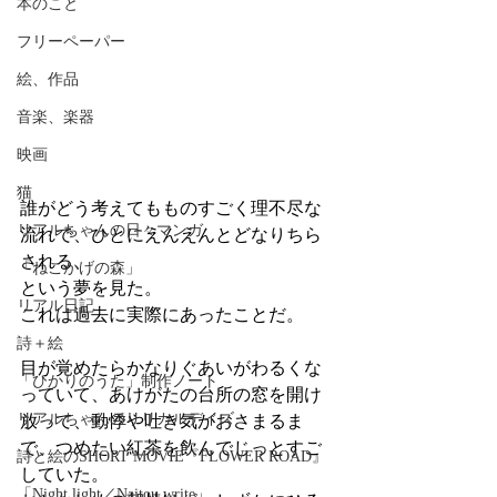
本のこと
フリーペーパー
絵、作品
音楽、楽器
映画
猫
誰がどう考えてもものすごく理不尽な
リアルちゃんの日々マンガ
流れで、ひとにえんえんとどなりちら
される、
「ねこかげの森」
という夢を見た。
リアル日記
これは過去に実際にあったことだ。
詩＋絵
目が覚めたらかなりぐあいがわるくな
「ひかりのうた」制作ノート
っていて、あけがたの台所の窓を開け
リアルちゃんのリリカルデイズ
放って、動悸や吐き気がおさまるま
で、つめたい紅茶を飲んでじっとすご
詩と絵のSHORT MOVIE『FLOWER ROAD』
していた。
「Night light／Naitou write」