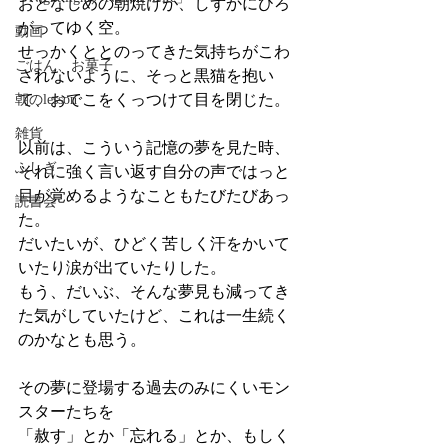
おとなしめの朝焼けが、しずかにひろ
がってゆく空。
動画
せっかくととのってきた気持ちがこわ
ごはん、お菓子
されないように、そっと黒猫を抱い
て、おでこをくっつけて目を閉じた。
朝のlesson
雑貨
以前は、こういう記憶の夢を見た時、
ふしぎ
それに強く言い返す自分の声ではっと
目が覚めるようなこともたびたびあっ
読書会
た。
だいたいが、ひどく苦しく汗をかいて
いたり涙が出ていたりした。
もう、だいぶ、そんな夢見も減ってき
た気がしていたけど、これは一生続く
のかなとも思う。
その夢に登場する過去のみにくいモン
スターたちを
「赦す」とか「忘れる」とか、もしく