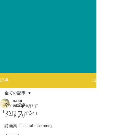
記事
全ての記事
naitou
全ての記事
2023年10月31日
「ハロウィン」
ノートより
詩画集「natural tone tour」