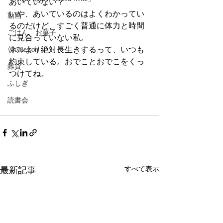
あいていない？
いや、あいているのはよくわかってい
動画
るのだけど、すごく普通に体力と時間
ごはん、お菓子
に見合っていない私。
ネルより絶対長生きするって、いつも
朝のlesson
約束している。おでことおでこをくっ
雑貨
つけてね。
ふしぎ
読書会
最新記事
すべて表示