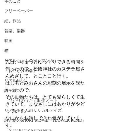
本のこと
フリーペーパー
絵、作品
音楽、楽器
映画
猫
リアルちゃんの日々マンガ
先日、ちょっとゆっくりできる時間を
作ったので、松陰神社のカステラ屋さ
「ねこかげの森」
んめざして、とことこと行く。
リアル日記
はしもとみおさんの彫刻の展示を観た
かったので。
詩＋絵
その動物たちは、とても愛らしくて生
「ひかりのうた」制作ノート
きていて、まなざしにはあかりがやど
リアルちゃんのリリカルデイズ
っていて。
なにかをお話しできた気がしていま
詩と絵のSHORT MOVIE『FLOWER ROAD』
す。
「Night light／Naitou write」