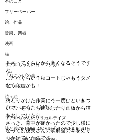
本のこと
フリーペーパー
絵、作品
音楽、楽器
映画
猫
あさってくらいから寒くなるそうです
リアルちゃんの日々マンガ
ね。
「ねこかげの森」
…どれくらい？秋コートじゃもうダメ
なくらいかも！
リアル日記
詩＋絵
終わりかけた作業に今一度ひといきつ
「ひかりのうた」制作ノート
いて、あちこち確認したり画板から猫
をおしのけたり。
リアルちゃんのリリカルデイズ
さっき、背中が痛かったので少し横に
詩と絵のSHORT MOVIE『FLOWER ROAD』
なって別役実さんの演劇論の本をめく
りかけていたのです。
「Night light／Naitou write」