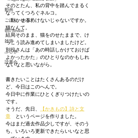
そのとたん、私の背中を踏んでまるく
動画
なってくつろぐネルコ。
…動かせるわけないじゃないですか。
ごはん、お菓子
猫なんて。
朝のlesson
結局そのまま、猫をのせたままで、け
雑貨
っこう読み進めてしまいましたけど。
別役さんは「あの時話しかけておけば
ふしぎ
よかったかた」のひとりなのかもしれ
読書会
ないなと思いながら。
書きたいことはたくさんあるのだけ
ど、今日はこのへんで。
今日中に作業にひとくぎりつけたいの
です。
そうだ、先日、
【かきもの】詩と文
章
　というページを作りました。
今はまだ過去作品少しですが、そのう
ち、いろいろ更新できたらいいなと思