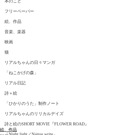
本のこと
フリーペーパー
絵、作品
音楽、楽器
映画
猫
リアルちゃんの日々マンガ
「ねこかげの森」
リアル日記
詩＋絵
「ひかりのうた」制作ノート
リアルちゃんのリリカルデイズ
詩と絵のSHORT MOVIE『FLOWER ROAD』
絵、作品
「Night light／Naitou write」