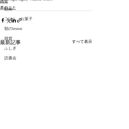
雑貨
本のこと
動画
ごはん、お菓子
朝のlesson
雑貨
最新記事
すべて表示
ふしぎ
読書会