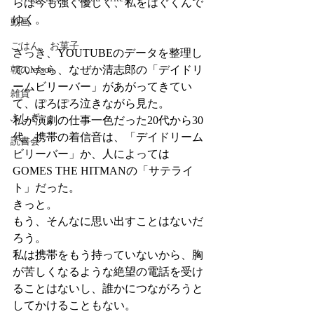
らは今も強く優しく、私をはぐくんで
ゆく。
動画
ごはん、お菓子
さっき、YOUTUBEのデータを整理し
ていたら、なぜか清志郎の「デイドリ
朝のlesson
ームビリーバー」があがってきてい
雑貨
て、ぽろぽろ泣きながら見た。
ふしぎ
私が演劇の仕事一色だった20代から30
代、携帯の着信音は、「デイドリーム
読書会
ビリーバー」か、人によっては
GOMES THE HITMANの「サテライ
ト」だった。
きっと。
もう、そんなに思い出すことはないだ
ろう。
私は携帯をもう持っていないから、胸
が苦しくなるような絶望の電話を受け
ることはないし、誰かにつながろうと
してかけることもない。