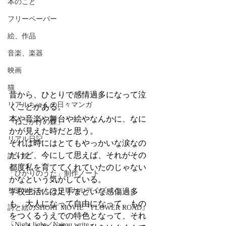
本のこと
フリーペーパー
絵、作品
音楽、楽器
映画
猫
昔から、ひとりで感情過多になって泣
リアルちゃんの日々マンガ
くことがある。
本や音楽や舞台や絵やなんかに、なに
「ねこかげの森」
かが見えた時だと思う。
リアル日記
それは時にはとてもやっかいな涙なの
だけど、今にして思えば、それがその
詩＋絵
都度私を育ててくれていたのじゃない
「ひかりのうた」制作ノート
かなという気がしている。
リアルちゃんのリリカルデイズ
学校生活には足手まといな感傷過多
も、大人になって自由になって、もの
詩と絵のSHORT MOVIE『FLOWER ROAD』
をつくるうえでの特色となって、それ
「Night light／Naitou write」