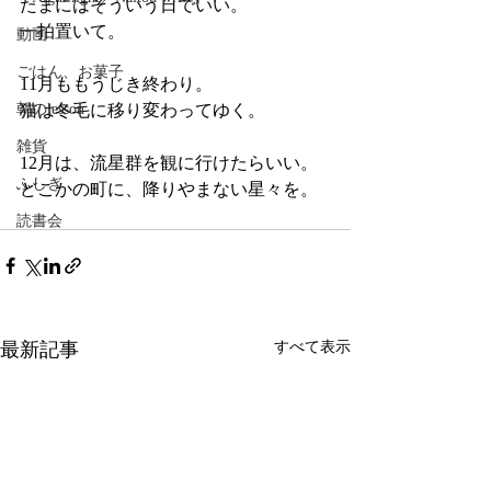
たまにはそういう日でいい。
一拍置いて。
動画
ごはん、お菓子
11月ももうじき終わり。
猫は冬毛に移り変わってゆく。
朝のlesson
雑貨
12月は、流星群を観に行けたらいい。
ふしぎ
どこかの町に、降りやまない星々を。
読書会
最新記事
すべて表示