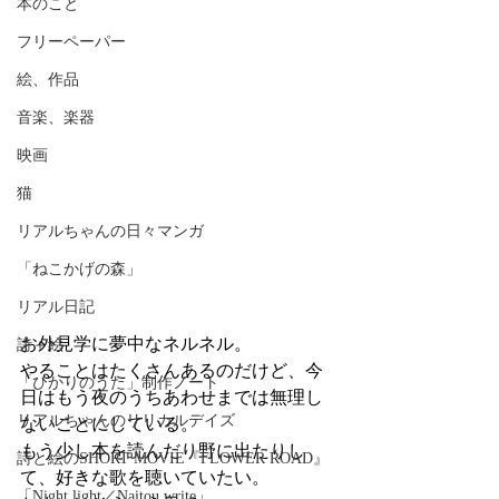
本のこと
フリーペーパー
絵、作品
音楽、楽器
映画
猫
リアルちゃんの日々マンガ
「ねこかげの森」
リアル日記
お外見学に夢中なネルネル。
詩＋絵
やることはたくさんあるのだけど、今
「ひかりのうた」制作ノート
日はもう夜のうちあわせまでは無理し
リアルちゃんのリリカルデイズ
ないことにしている。
もう少し本を読んだり野に出たりし
詩と絵のSHORT MOVIE『FLOWER ROAD』
て、好きな歌を聴いていたい。
「Night light／Naitou write」