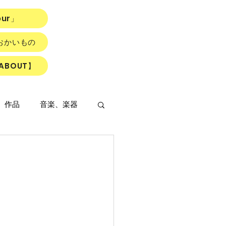
our」
おかいもの
ABOUT】
、作品
音楽、楽器
LOWER ROAD』
読書会