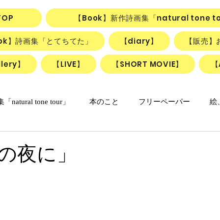
TOP
【Book】新作詩画集「natural tone t
ook】詩画集「とてちてた」
【diary】
【販売】
lery】
【LIVE】
【SHORT MOVIE】
【
natural tone tour」
本のこと
フリーペーパー
絵
の日々マンガ
「ねこかげの森」
リアル日記
詩＋絵
の夜に」
リアルちゃんのリリカルデイズ
詩と絵のSHORT MOVIE『F
動画
ごはん、お菓子
朝のlesson
雑貨
ふしぎ