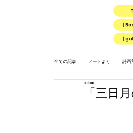
【B
【gal
全ての記事
ノートより
詩画集「
naitou
映画
猫
リアルちゃん
「三日月
「ひかりのうた」制作ノート
「Night light／Naitou write」