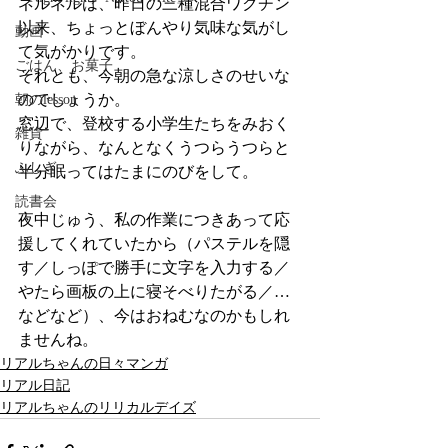
ネルネルは、昨日の三種混合ワクチン
以来、ちょっとぼんやり気味な気がし
動画
て気がかりです。
ごはん、お菓子
それとも、今朝の急な涼しさのせいな
のでしょうか。
朝のlesson
窓辺で、登校する小学生たちをみおく
雑貨
りながら、なんとなくうつらうつらと
ふしぎ
半分眠ってはたまにのびをして。
読書会
夜中じゅう、私の作業につきあって応
援してくれていたから（パステルを隠
す／しっぽで勝手に文字を入力する／
やたら画板の上に寝そべりたがる／…
などなど）、今はおねむなのかもしれ
ませんね。
リアルちゃんの日々マンガ
リアル日記
リアルちゃんのリリカルデイズ