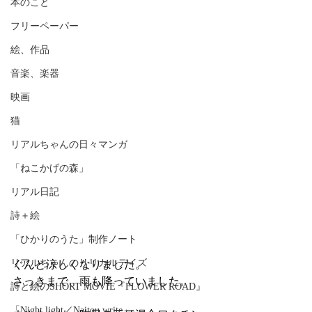
本のこと
フリーペーパー
絵、作品
音楽、楽器
映画
猫
リアルちゃんの日々マンガ
「ねこかげの森」
リアル日記
詩＋絵
「ひかりのうた」制作ノート
リアルちゃんのリリカルデイズ
ぐんと涼しくなりました。
さっきまで、雨も降っていました。
詩と絵のSHORT MOVIE『FLOWER ROAD』
「Night light／Naitou write」