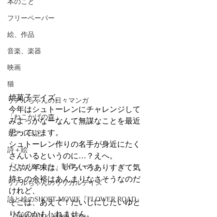
本のこと
フリーペーパー
絵、作品
音楽、楽器
映画
猫
焼菓子デイズ。
リアルちゃんの日々マンガ
今年はシュトーレンにチャレンジして
「ねこかげの森」
みよっかなーなんて無謀なことを最近
思っています。
リアル日記
シュトーレン作りの名手が身近にたく
詩＋絵
さんいるというのに…？えへ。
「ひかりのうた」制作ノート
たぶん年末は、いろいろありすぎて気
持ちの余裕はあんまりなさそうなのだ
リアルちゃんのリリカルデイズ
けれど、
詩と絵のSHORT MOVIE『FLOWER ROAD』
そこは、あえて！だいじにしたいゆと
りなのかもしれません。
「Night light／Naitou write」