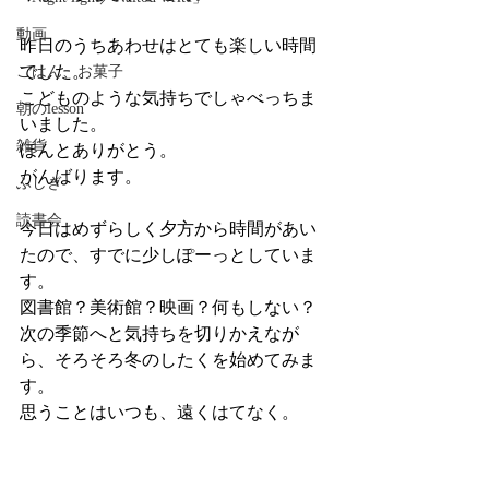
動画
昨日のうちあわせはとても楽しい時間
でした。
ごはん、お菓子
こどものような気持ちでしゃべっちま
朝のlesson
いました。
雑貨
ほんとありがとう。
がんばります。
ふしぎ
読書会
今日はめずらしく夕方から時間があい
たので、すでに少しぽーっとしていま
す。
図書館？美術館？映画？何もしない？
次の季節へと気持ちを切りかえなが
ら、そろそろ冬のしたくを始めてみま
す。
思うことはいつも、遠くはてなく。