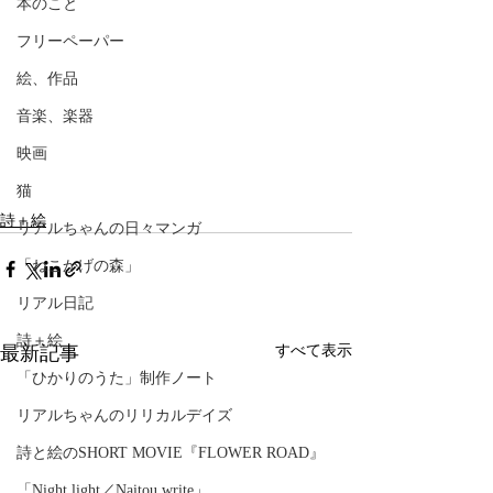
本のこと
フリーペーパー
絵、作品
音楽、楽器
映画
猫
詩＋絵
リアルちゃんの日々マンガ
「ねこかげの森」
リアル日記
詩＋絵
最新記事
すべて表示
「ひかりのうた」制作ノート
リアルちゃんのリリカルデイズ
詩と絵のSHORT MOVIE『FLOWER ROAD』
「Night light／Naitou write」