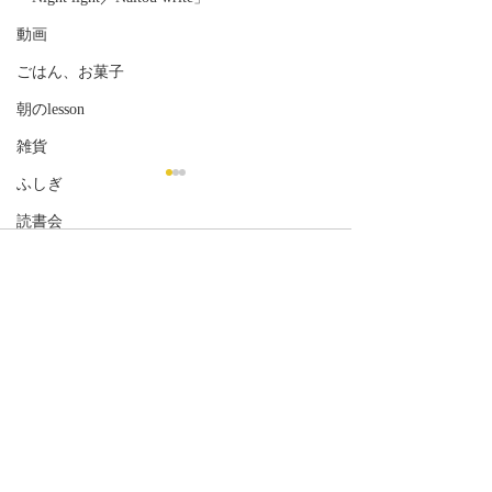
動画
ごはん、お菓子
朝のlesson
雑貨
ふしぎ
読書会
コメント
コメントを追加…
「11月のライブ『ナイト
#６「イニシャ
ライト』詳細公開しまし
～ものがたる詩
た！」
楽『リリカルキ
ン』～公開しま