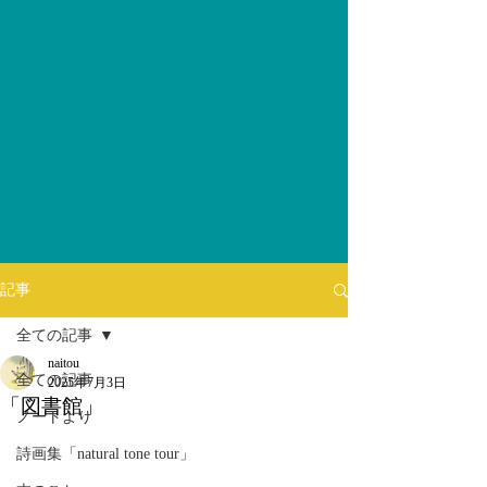
記事
全ての記事
naitou
全ての記事
2025年7月3日
「図書館」
ノートより
詩画集「natural tone tour」