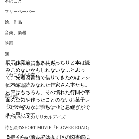
本のこと
フリーペーパー
絵、作品
音楽、楽器
映画
猫
展示作業前にあまりぎっちりと本は読
リアルちゃんの日々マンガ
みこめないかもしれないな…と思っ
「ねこかげの森」
て、先週図書館で借りてきたのはレシ
ピ本や、読みなれた作家さん本たち。
リアル日記
内容はもちろん、その慣れた行間や字
詩＋絵
面の空気や作ったことのないお菓子レ
「ひかりのうた」制作ノート
シピやなんかに、ちょっと息継ぎがで
きた思いです。
リアルちゃんのリリカルデイズ
詩と絵のSHORT MOVIE『FLOWER ROAD』
５年くらい前まではよく区の図書館に
「Night light／Naitou write」