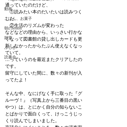
通っていたのだけど、
動画
　①読みたい本のだいたいは読みつく
した
ごはん、お菓子
　②生活のリズムが変わった
朝のlesson
などなどの理由から、いっさい行かな
雑貨
くなって図書館の貸し出しカードも更
新しなかったからたぶん使えなくなっ
ふしぎ
ていて。
読書会
…っていうのを最近またクリアしたの
です。
留守にしていた間に、数々の新刊が入
ってたよ！
そんな中、なにげなく手に取った『グ
ルーヴ！』（写真上から三番目の黒い
やつ）は、とにかく自分の知らないこ
とばかりで面白くって、けっこうじっ
くり読んでしまいました。