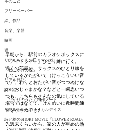
本のこと
フリーペーパー
絵、作品
音楽、楽器
映画
猫
早朝から、駅前のカラオケボックスに
リアルちゃんの日々マンガ
『ナイトライト』ひとり練に行く。
近くの部屋で、サックスのひとり練を
「ねこかげの森」
しているかたがいて（けっこういい音
リアル日記
で）、わりとおたがい音がつつぬけな
のでおじゃまかな？などと一瞬思いつ
詩＋絵
つも、こちらもそんなの気にしている
「ひかりのうた」制作ノート
場合ではなくて、けんめいに数時間練
リアルちゃんのリリカルデイズ
習をかさねてきた。
詩と絵のSHORT MOVIE『FLOWER ROAD』
先週末くらいから、家の人が重めの熱
「Night light／Naitou write」