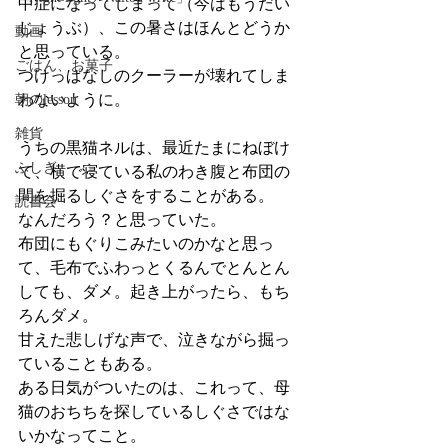
中症になってしまって（今はもうだい
じょうぶ）、この暑さはほんとどうか
動画
と思っている。
ごはん、お菓子
つけっぱなしのクーラーが壊れてしま
わないように。
朝のlesson
雑貨
うちの黒猫ネルは、最近たまにねぼけ
ふしぎ
て、横で寝ている私のわき腹と布団の
間を掘るしぐさをすることがある。
読書会
なんだろう？と思っていた。
布団にもぐりこみたいのかなと思っ
て、毛布でふわっとくるんでとんとん
しても、ダメ。起き上がったら、もち
ろんダメ。
甘えた悲しげな声で、泣きながら掘っ
ていることもある。
ある日気がついたのは、これって、母
猫のおちちを探しているしぐさではな
いかなってこと。