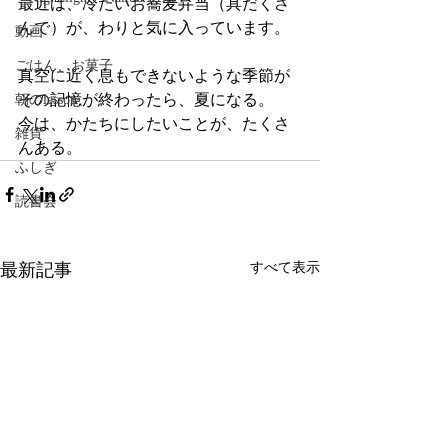
最近は、冷たいお蕎麦弁当（具だくさ
んで）が、わりと気に入っています。
動画
ごはん、お菓子
真空に近く息もできないような季節が
その記憶が終わったら、夏になる。
朝のlesson
今は、かたちにしたいことが、たくさ
雑貨
んある。
ふしぎ
読書会
最新記事
すべて表示