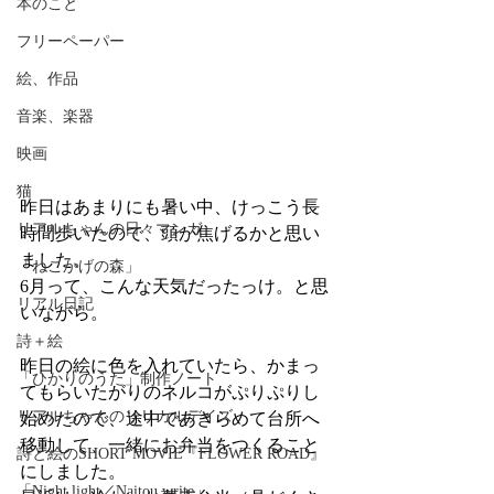
本のこと
フリーペーパー
絵、作品
音楽、楽器
映画
猫
昨日はあまりにも暑い中、けっこう長
リアルちゃんの日々マンガ
時間歩いたので、頭が焦げるかと思い
ました。
「ねこかげの森」
6月って、こんな天気だったっけ。と思
リアル日記
いながら。
詩＋絵
昨日の絵に色を入れていたら、かまっ
「ひかりのうた」制作ノート
てもらいたがりのネルコがぷりぷりし
リアルちゃんのリリカルデイズ
始めたので、途中であきらめて台所へ
移動して、一緒にお弁当をつくること
詩と絵のSHORT MOVIE『FLOWER ROAD』
にしました。
「Night light／Naitou write」