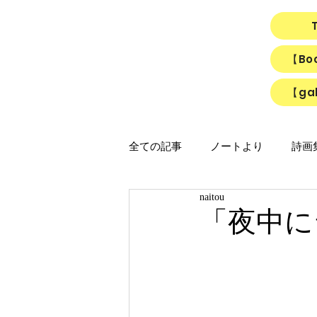
【B
【gal
全ての記事
ノートより
詩画集「
naitou
映画
猫
リアルちゃん
「夜中に
「ひかりのうた」制作ノート
「Night light／Naitou write」