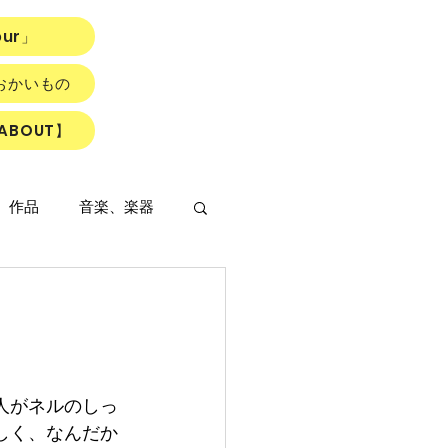
our」
おかいもの
ABOUT】
、作品
音楽、楽器
LOWER ROAD』
人がネルのしっ
しく、なんだか
読書会