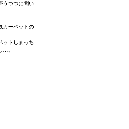
夢うつつに聞い
気カーペットの
。
ペットしまっち
し…。