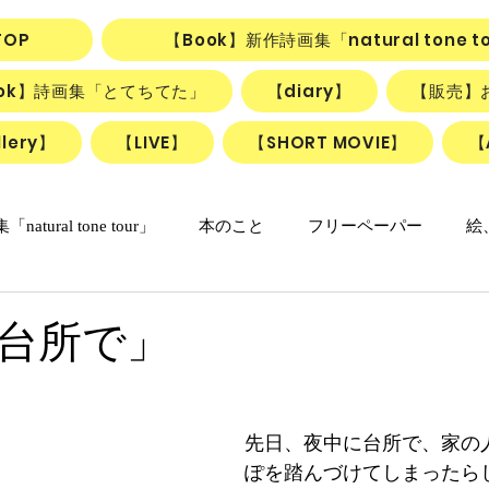
TOP
【Book】新作詩画集「natural tone t
ook】詩画集「とてちてた」
【diary】
【販売】
lery】
【LIVE】
【SHORT MOVIE】
【
natural tone tour」
本のこと
フリーペーパー
絵
の日々マンガ
「ねこかげの森」
リアル日記
詩＋絵
台所で」
リアルちゃんのリリカルデイズ
詩と絵のSHORT MOVIE『F
先日、夜中に台所で、家の
ぽを踏んづけてしまったら
動画
ごはん、お菓子
朝のlesson
雑貨
ふしぎ