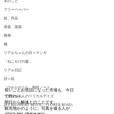
本のこと
フリーペーパー
絵、作品
音楽、楽器
映画
猫
リアルちゃんの日々マンガ
「ねこかげの森」
リアル日記
詩＋絵
「ひかりのうた」制作ノート
長いことお世話になった市場も、今日
で終わり。
リアルちゃんのリリカルデイズ
明日から解体とのことです。
詩と絵のSHORT MOVIE『FLOWER ROAD』
観光地かのように、写真を撮る人が
「Night light／Naitou write」