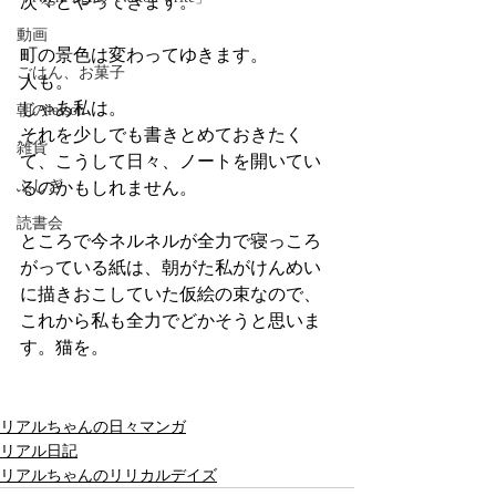
次々とやってきます。
動画
町の景色は変わってゆきます。
ごはん、お菓子
人も。
じゃあ私は。
朝のlesson
それを少しでも書きとめておきたく
雑貨
て、こうして日々、ノートを開いてい
ふしぎ
るのかもしれません。
読書会
ところで今ネルネルが全力で寝っころ
がっている紙は、朝がた私がけんめい
に描きおこしていた仮絵の束なので、
これから私も全力でどかそうと思いま
す。猫を。
リアルちゃんの日々マンガ
リアル日記
リアルちゃんのリリカルデイズ