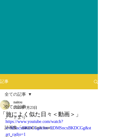
記事
全ての記事
naitou
全ての記事
2025年7月23日
「旅によく似た日々＜動画＞」
ノートより
https://www.youtube.com/watch?
詩画集「natural tone tour」
v=MSncxBKDCGg&list=RDMSncxBKDCGg&st
art_radio=1