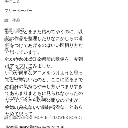
本のこと
フリーペーパー
絵、作品
音楽、楽器
新しいことをまた始めてゆくのに、以
前の作品を整理したりなにかしらの道
映画
筋をつけてあげるのはいい区切り方だ
猫
と思っています。
というわけで、２年前の映像を、今朝
リアルちゃんの日々マンガ
はアップしてみました。
「ねこかげの森」
いつか簡単なアニメをつけようと思っ
リアル日記
てとっておいたのと、ここに至るまで
の自分の気持ちや来し方がつまりすぎ
詩＋絵
てあんまりまともに見られなかったの
「ひかりのうた」制作ノート
などで、今さらの初公開なのですが、
今は、みんないい顔してるな。とあら
リアルちゃんのリリカルデイズ
ためて思って。
詩と絵のSHORT MOVIE『FLOWER ROAD』
あの日あの場にいたみなさま。
「Night light／Naitou write」