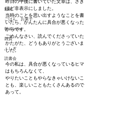
昨日の午後に書いていた文章は、さき
ほど非表示にしました。
動画
当時のことを思い出すようなことを書
ごはん、お菓子
いたら、かんたんに具合が悪くなった
朝のlesson
からです。
ごめんなさい、読んでくださっていた
雑貨
かたがた、どうもありがとうございま
ふしぎ
した。
読書会
今の私は、具合が悪くなっているヒマ
はもちろんなくて、
やりたいこともやらなきゃいけないこ
とも、楽しいこともたくさんあるので
あって。