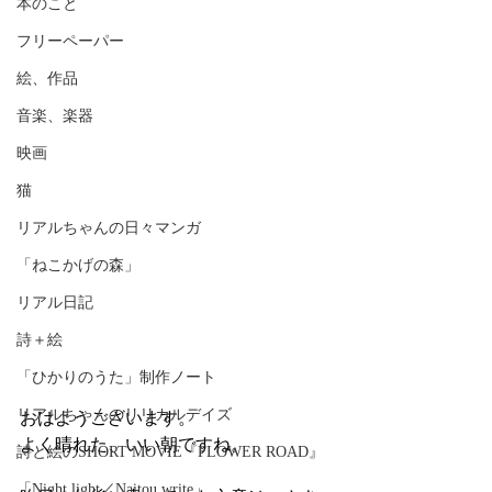
本のこと
フリーペーパー
絵、作品
音楽、楽器
映画
猫
リアルちゃんの日々マンガ
「ねこかげの森」
リアル日記
詩＋絵
「ひかりのうた」制作ノート
リアルちゃんのリリカルデイズ
おはようございます。
よく晴れた、いい朝ですね。
詩と絵のSHORT MOVIE『FLOWER ROAD』
「Night light／Naitou write」