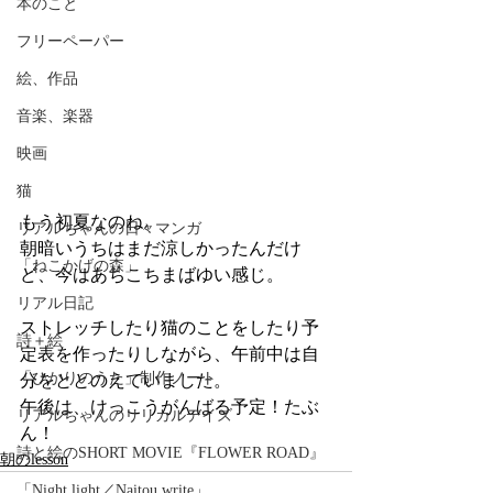
本のこと
フリーペーパー
絵、作品
音楽、楽器
映画
猫
もう初夏なのね。
リアルちゃんの日々マンガ
朝暗いうちはまだ涼しかったんだけ
「ねこかげの森」
ど、今はあちこちまばゆい感じ。
リアル日記
ストレッチしたり猫のことをしたり予
詩＋絵
定表を作ったりしながら、午前中は自
「ひかりのうた」制作ノート
分をととのえていました。
午後は、けっこうがんばる予定！たぶ
リアルちゃんのリリカルデイズ
ん！
詩と絵のSHORT MOVIE『FLOWER ROAD』
朝のlesson
「Night light／Naitou write」