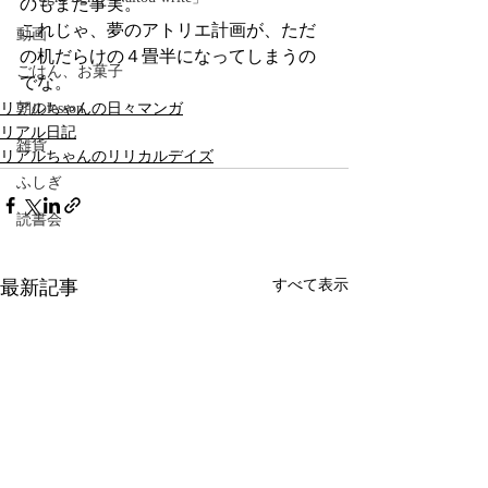
のもまた事実。
これじゃ、夢のアトリエ計画が、ただ
動画
の机だらけの４畳半になってしまうの
ごはん、お菓子
でな。
リアルちゃんの日々マンガ
朝のlesson
リアル日記
雑貨
リアルちゃんのリリカルデイズ
ふしぎ
読書会
最新記事
すべて表示