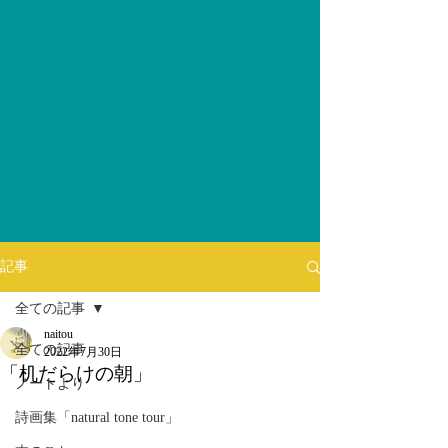
記事
全ての記事
naitou
全ての記事
2022年7月30日
「机だらけの朝」
ノートより
詩画集「natural tone tour」