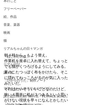
本のこと
フリーペーパー
絵、作品
音楽、楽器
映画
猫
リアルちゃんの日々マンガ
朝４時から、もよう替え。
「ねこかげの森」
作業机を座卓に入れ替えて、ちょっと
リアル日記
でも猫がくつろげるようにしてみる。
夏のこたつっぽく布をかけたら、そこ
詩＋絵
に隠れてねっころがるのが気に入った
「ひかりのうた」制作ノート
みたいだ。
リアルちゃんのリリカルデイズ
それはたいそういいことなのだけど、
狭い４畳半に机が３つあるという思い
詩と絵のSHORT MOVIE『FLOWER ROAD』
がけない現状を早々になんとかしたい
「Night light／Naitou write」