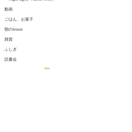
動画
ごはん、お菓子
朝のlesson
雑貨
ふしぎ
読書会
コメント
「もくもく雲」
コメントを追加…
「本と猫、それ
ご」