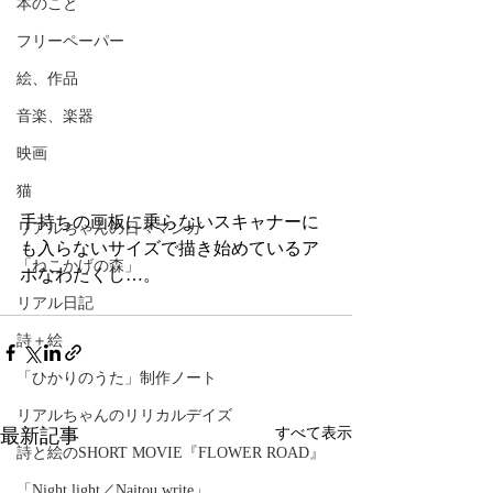
本のこと
フリーペーパー
絵、作品
音楽、楽器
映画
猫
手持ちの画板に乗らないスキャナーに
リアルちゃんの日々マンガ
も入らないサイズで描き始めているア
「ねこかげの森」
ホなわたくし…。
リアル日記
詩＋絵
「ひかりのうた」制作ノート
リアルちゃんのリリカルデイズ
最新記事
すべて表示
詩と絵のSHORT MOVIE『FLOWER ROAD』
「Night light／Naitou write」