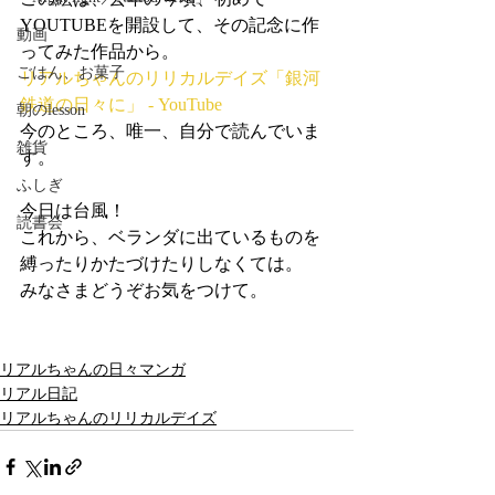
YOUTUBEを開設して、その記念に作
動画
ってみた作品から。
ごはん、お菓子
リアルちゃんのリリカルデイズ「銀河
鉄道の日々に」 - YouTube
朝のlesson
今のところ、唯一、自分で読んでいま
雑貨
す。
ふしぎ
今日は台風！
読書会
これから、ベランダに出ているものを
縛ったりかたづけたりしなくては。
みなさまどうぞお気をつけて。
リアルちゃんの日々マンガ
リアル日記
リアルちゃんのリリカルデイズ