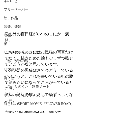
本のこと
フリーペーパー
絵、作品
音楽、楽器
窓の外の百日紅がいつのまにか、満
映画
開。
猫
こちらのページには、黒猫の写真だけ
リアルちゃんの日々マンガ
でなく、描きためた絵も少しずつ載せ
「ねこかげの森」
ていこうかなと思っています。
リアル日記
その話題の黒猫はさて今どうしている
かというと、これを書いている机の脇
詩＋絵
で筒みたいになってころがっていると
「ひかりのうた」制作ノート
ころ。
筒状。筒状の猫。さしてめずらしくな
リアルちゃんのリリカルデイズ
い姿。
詩と絵のSHORT MOVIE『FLOWER ROAD』
この絵は、去年の今頃、初めて
「Night light／Naitou write」