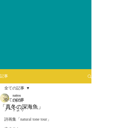
記事
全ての記事
naitou
全ての記事
2月7日
「真冬の深海魚」
ノートより
詩画集「natural tone tour」