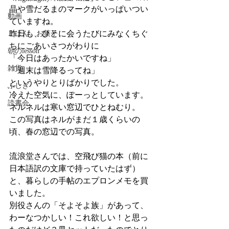
晶や雪だるまのマークがいっぱいつい
動画
ていますね。
昨日も、ひとに会うたびにみなくちぐ
ごはん、お菓子
ちにごあいさつがわりに
朝のlesson
「今日はあったかいですね」
雑貨
「週末は雪降るってね」
というやりとりばかりでした。
ふしぎ
冷えた空気に、ぽーっとしています。
読書会
ネルネルは寒い窓辺でひとねむり。
この写真はネルがまだ１歳くらいの
頃、春の窓辺での写真。
流浪堂さんでは、空飛び猫の本（前に
日本語訳の文庫で持っていたはず）
と、暮らしの手帖のエプロンメモを買
いました。
別役さんの「そよそよ族」があって、
わーなつかしい！これ欲しい！と思っ