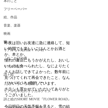
本のこと
フリーペーパー
絵、作品
音楽、楽器
映画
猫
昨夜は旧いお友達に急に連絡して、短
い時間でも楽しいごはんとかお酒と
リアルちゃんの日々マンガ
か、本とか。
「ねこかげの森」
憧れの書店にもうかがえたし、おいし
いものも食べられたし、なによりたく
リアル日記
さんお話しできてよかった。数年前に
詩＋絵
見つけてくれて再会できたこと、なん
「ひかりのうた」制作ノート
だかいろいろ感謝しています。
チラシも置かせていただいてありがと
リアルちゃんのリリカルデイズ
うございました。
詩と絵のSHORT MOVIE『FLOWER ROAD』
今日明日の天気予報を見ると、雪の結
「Night light／Naitou write」