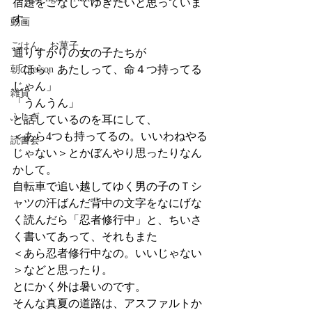
宿題をこなしてゆきたいと思っていま
す。
動画
ごはん、お菓子
通りすがりの女の子たちが
「ほら、あたしって、命４つ持ってる
朝のlesson
じゃん」
雑貨
「うんうん」
ふしぎ
と話しているのを耳にして、
＜あら4つも持ってるの。いいわねやる
読書会
じゃない＞とかぼんやり思ったりなん
かして。
自転車で追い越してゆく男の子のＴシ
ャツの汗ばんだ背中の文字をなにげな
く読んだら「忍者修行中」と、ちいさ
く書いてあって、それもまた
＜あら忍者修行中なの。いいじゃない
＞などと思ったり。
とにかく外は暑いのです。
そんな真夏の道路は、アスファルトか