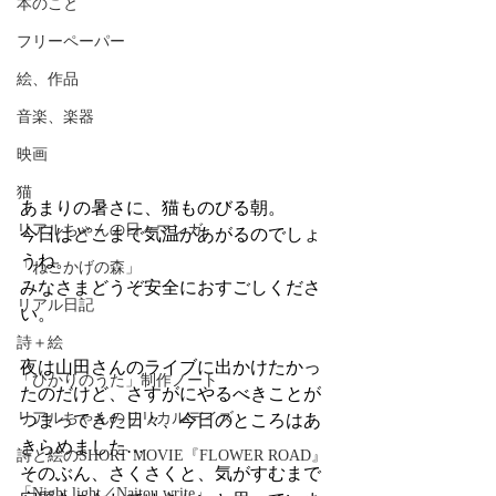
本のこと
フリーペーパー
絵、作品
音楽、楽器
映画
猫
あまりの暑さに、猫ものびる朝。
リアルちゃんの日々マンガ
今日はどこまで気温があがるのでしょ
うね。
「ねこかげの森」
みなさまどうぞ安全におすごしくださ
リアル日記
い。
詩＋絵
夜は山田さんのライブに出かけたかっ
「ひかりのうた」制作ノート
たのだけど、さすがにやるべきことが
リアルちゃんのリリカルデイズ
つまってきた日々、今日のところはあ
きらめました…
詩と絵のSHORT MOVIE『FLOWER ROAD』
そのぶん、さくさくと、気がすむまで
「Night light／Naitou write」