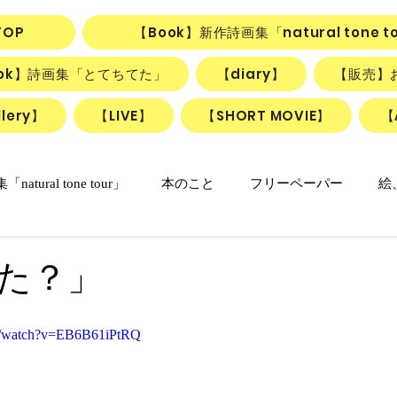
TOP
【Book】新作詩画集「natural tone t
ook】詩画集「とてちてた」
【diary】
【販売】
lery】
【LIVE】
【SHORT MOVIE】
【
natural tone tour」
本のこと
フリーペーパー
絵
の日々マンガ
「ねこかげの森」
リアル日記
詩＋絵
た？」
リアルちゃんのリリカルデイズ
詩と絵のSHORT MOVIE『F
om/watch?v=EB6B61iPtRQ
動画
ごはん、お菓子
朝のlesson
雑貨
ふしぎ