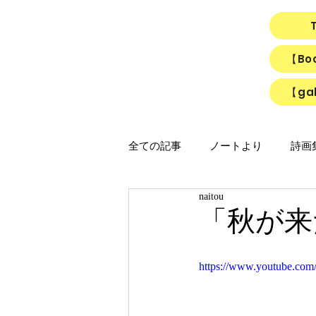
【B
【gal
全ての記事
ノートより
詩画集「
naitou
映画
猫
リアルちゃん
「秋が来
「ひかりのうた」制作ノート
https://www.youtube.c
「Night light／Naitou write」