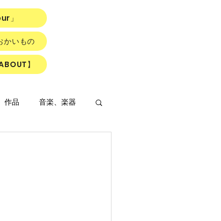
our」
おかいもの
ABOUT】
、作品
音楽、楽器
LOWER ROAD』
読書会