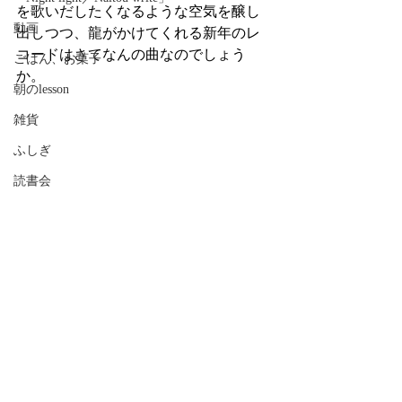
を歌いだしたくなるような空気を醸し
動画
出しつつ、龍がかけてくれる新年のレ
コードはさてなんの曲なのでしょう
ごはん、お菓子
か。
朝のlesson
雑貨
ふしぎ
読書会