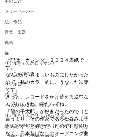
本のこと
フリーペーパー
絵、作品
音楽、楽器
映画
猫
上記は、カレンダー２０２４表紙で
リアルちゃんの日々マンガ
す。
「ねこかげの森」
なんだかいさましいものにしたかった
ので、私のカラー的にこうなった次第
リアル日記
です。
詩＋絵
きっと、レコードをかけ替える途中な
んでしょうね。竜だってね。
「ひかりのうた」制作ノート
「龍の子太郎」が好きだったので（と
リアルちゃんのリリカルデイズ
言うより、その作家である松谷みよ子
さんがずっと好きだったので）なんと
詩と絵のSHORT MOVIE『FLOWER ROAD』
なく、日本昔ばなしのオープニング曲
「Night light／Naitou write」