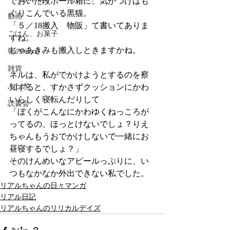
ておいた段ボール箱に、気がつけばも
ぐりこんでいる黒猫。
動画
「５／18搬入　物販」て書いてありま
ごはん、お菓子
すね。
じゃあきみも搬入しときますかね。
朝のlesson
雑貨
ネルは、私がでかけようとするのを察
ふしぎ
知すると、すかさずクッションにかわ
いらしく寝転んだりして
読書会
「ぼくがこんなにかわゆくねっころが
ってるの、ほっとけないでしょ？りえ
ちゃんもうおでかけしないで一緒にお
昼寝するでしょ？」
そのけんめいなアピールっぷりに、い
つもなかなか外出できない私でした。
リアルちゃんの日々マンガ
リアル日記
リアルちゃんのリリカルデイズ