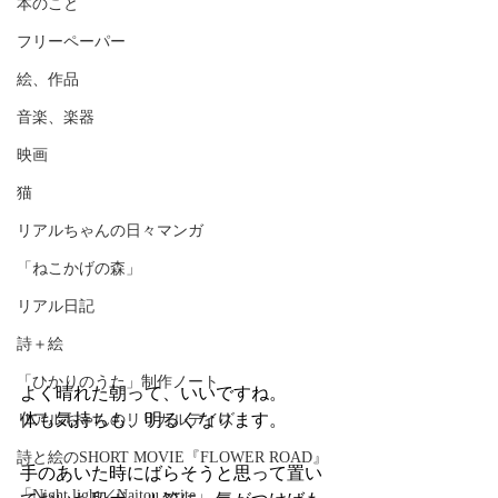
本のこと
フリーペーパー
絵、作品
音楽、楽器
映画
猫
リアルちゃんの日々マンガ
「ねこかげの森」
リアル日記
詩＋絵
「ひかりのうた」制作ノート
よく晴れた朝って、いいですね。
体も気持ちも、明るくなります。
リアルちゃんのリリカルデイズ
詩と絵のSHORT MOVIE『FLOWER ROAD』
手のあいた時にばらそうと思って置い
「Night light／Naitou write」