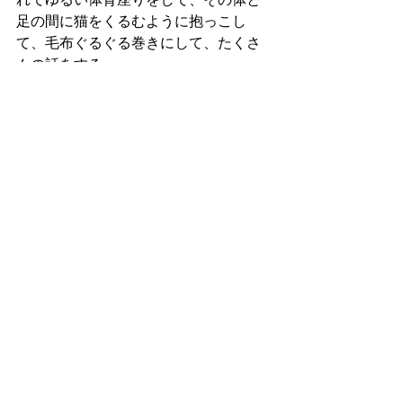
足の間に猫をくるむように抱っこし
て、毛布ぐるぐる巻きにして、たくさ
んの話をする。
ちょっと冷えた耳先や、ぐるぐる言う
甘え声、そっと手にかさなってくる肉
球。
かなわないな、と、すぐ思う。いつ
も。
リアルちゃんの日々マンガ
リアル日記
リアルちゃんのリリカルデイズ
最新記事
すべて表示