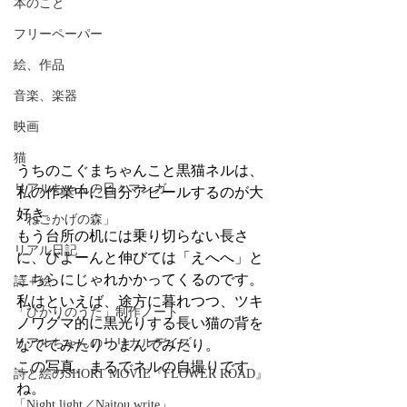
本のこと
フリーペーパー
絵、作品
音楽、楽器
映画
猫
うちのこぐまちゃんこと黒猫ネルは、
リアルちゃんの日々マンガ
私の作業中に自分アピールするのが大
好き。
「ねこかげの森」
もう台所の机には乗り切らない長さ
リアル日記
に、びよーんと伸びては「えへへ」と
こちらにじゃれかかってくるのです。
詩＋絵
私はといえば、途方に暮れつつ、ツキ
「ひかりのうた」制作ノート
ノワグマ的に黒光りする長い猫の背を
リアルちゃんのリリカルデイズ
なでてみたりつまんでみたり。
この写真、まるでネルの自撮りです
詩と絵のSHORT MOVIE『FLOWER ROAD』
ね。
「Night light／Naitou write」