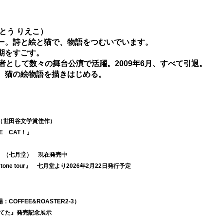
とう りえこ）
ー。詩と絵と猫で、物語をつむいでいます。
期をすごす。
者として数々の舞台公演で活躍。2009年6月、すべて引退。
り、猫の絵物語を描きはじめる。
」（世田谷文学賞佳作）
E　CAT！」
～
た』（七月堂）　現在発売中
l tone tour』　七月堂より2026年2月22日発行予定
COFFEE&ROASTER2-3）
てちてた』発売記念展示