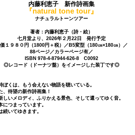
内藤利恵子　新作詩画集
『natural tone tour』
ナチュラルトーンツアー
著者：内藤利恵子（詩・絵）
七月堂より、2026年２月22日　発行予定
価１９８０円（1800円＋税）／B5変型（180㎝×180㎝）／
88ページ／カラーページ有／
ISBN 978-4-87944-626-8　C0092
◎レコード（ドーナツ盤）をイメージした装丁です◎
時ぼくは、もう会えない物語を聴いている。
た、待望の新作詩画集！
新しいメロディ、ふりかえる景色、そして還ってゆく音。
本につまっています。
は続いてゆきます。
。