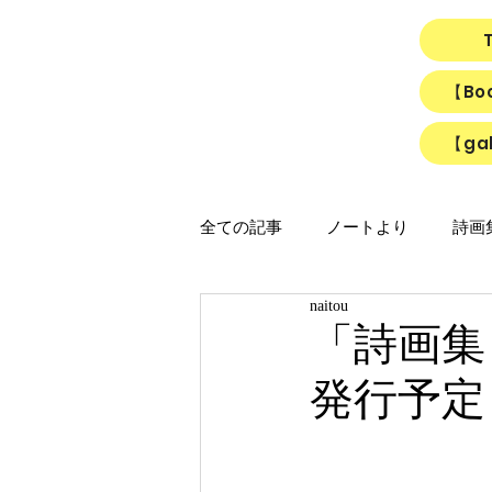
【B
【gal
全ての記事
ノートより
詩画集「
naitou
映画
猫
リアルちゃん
「詩画集『n
発行予定
「ひかりのうた」制作ノート
「Night light／Naitou write」