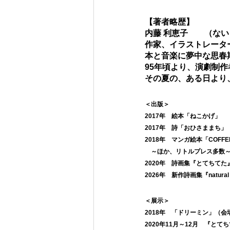
【著者略歴】
内藤 利恵子　　（ない
作家、イラストレータ
本と音楽に夢中な思春
95年頃より、演劇制作
​その夏の、ある日よ
＜出版＞
2017年　絵本「ねこかげ」
2017年　詩「おひさままち
2018年　マンガ絵本「COFFE
　～ほか、リトルプレス多数
2020年　詩画集『とてちて
​2026年　新作詩画集『natura
＜展示＞
2018年　「ドリーミン」（会場：
2020年11月～12月　『と