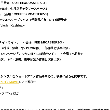
灯、COFFEE&ROASTER2-3）
」（会場：七月堂ギャラリースペース）
（会場：COFFEE&ROASTER2-3）
　ハックルベリーブックス（千葉県柏市）にて個展予定
rt／dash　Kashiwa～
ナイトライト」　＜会場：FEE＆ROASTER2-3＞
。（構成・演出。すべての詩作、一部作曲と演奏出演）
むぐ いちページ「いつかのぼくには猫がいて」　＜会場：七月堂＞
公演。（作・演出。劇中音楽の作曲と演奏出演）
たシンプルなショートアニメ作品を中心に、映像作品を公開中です。
かげ」MOVIE
＞にて配信中
ド」
キャラバン」ほか