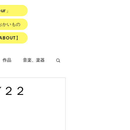
our」
おかいもの
ABOUT】
、作品
音楽、楽器
２／２２
LOWER ROAD』
読書会