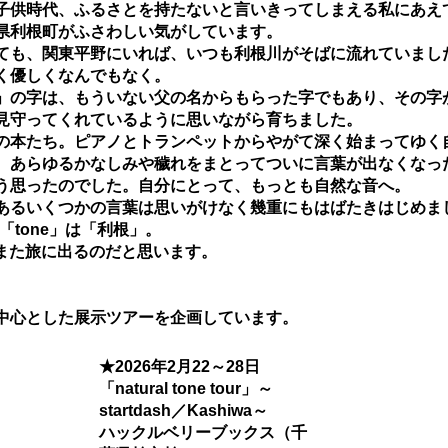
子供時代、ふるさとを持たないと言いきってしまえる私にあえ
県利根町がふさわしい気がしています。
ても、関東平野にいれば、いつも利根川がそばに流れていまし
く優しくなんでもなく。
」の字は、もういない父の名からもらった字でもあり、その字
見守ってくれているように思いながら育ちました。
の本たち。ピアノとトランペットからやがて深く始まってゆく
、あらゆるかなしみや穢れをまとってついに言葉が出なくなっ
う思ったのでした。自分にとって、もっとも自然な音へ。
あるいくつかの言葉は思いがけなく幾重にもはばたきはじめま
、「tone」は「利根」。
はまた旅に出るのだと思います。
中心とした展示ツアーを企画しています。
★
2026年2月22～28日
「natural tone tour」～
startdash／Kashiwa～
ハックルベリーブックス（千