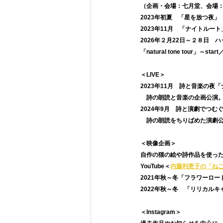
（企画・会場：七月堂、会場：三叉
​2023年初夏　「星を放つ夜
2023年11月　「ナイトルート」
2026年２月22日～２８日
​「natural tone tour」～sta
＜LIVE＞
2023年11月　詩と音楽の夜「
　詩の朗読と音楽の企画公演
​2024年9月　詩と演劇でつ
　詩の朗読をちりばめた演劇
＜映像企画＞
自作の猫の絵や詩作品を使っ
YouTube＜
内藤利恵子の「ねこ
​2021年秋～冬「フラワーロー
2022年秋～冬　「リリカル
＜Instagram＞