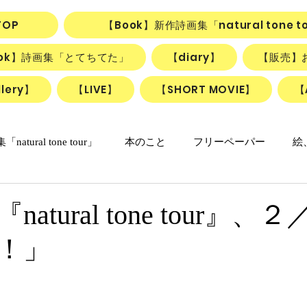
TOP
【Book】新作詩画集「natural tone t
ook】詩画集「とてちてた」
【diary】
【販売】
lery】
【LIVE】
【SHORT MOVIE】
【
natural tone tour」
本のこと
フリーペーパー
絵
の日々マンガ
「ねこかげの森」
リアル日記
詩＋絵
atural tone tour』、
！」
リアルちゃんのリリカルデイズ
詩と絵のSHORT MOVIE『F
動画
ごはん、お菓子
朝のlesson
雑貨
ふしぎ