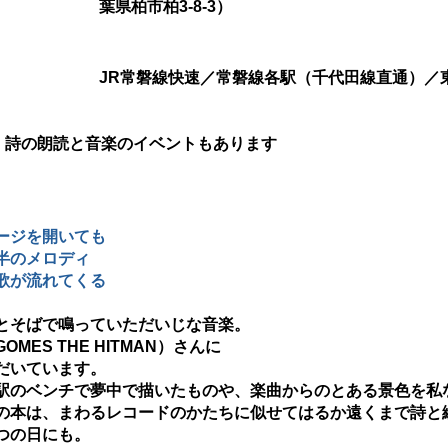
葉県柏市柏3-8-3）
JR常磐線快速／常磐線各駅（千代田線直通）／
　
は、詩の朗読と音楽のイベントもあります
ージを開いても
半のメロディ
歌が流れてくる
とそばで鳴っていただいじな音楽。
MES THE HITMAN）さんに
だいています。
駅のベンチで夢中で描いたものや、楽曲からのとある景色を私
の本は、まわるレコードのかたちに似せてはるか遠くまで詩と
つの日にも。