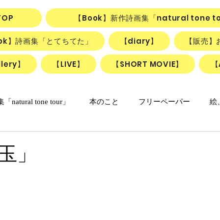
TOP
【Book】新作詩画集「natural tone t
ook】詩画集「とてちてた」
【diary】
【販売】
lery】
【LIVE】
【SHORT MOVIE】
【
natural tone tour」
本のこと
フリーペーパー
絵
の日々マンガ
「ねこかげの森」
リアル日記
詩＋絵
玉」
リアルちゃんのリリカルデイズ
詩と絵のSHORT MOVIE『F
動画
ごはん、お菓子
朝のlesson
雑貨
ふしぎ