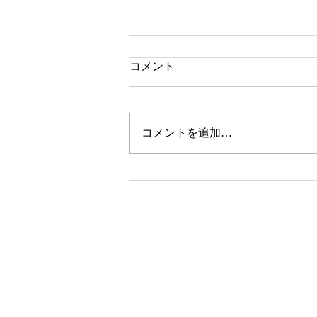
コメント
「夏の砂」
コメントを追加…
© 2020-2026 ©naitourieko ねこかげ