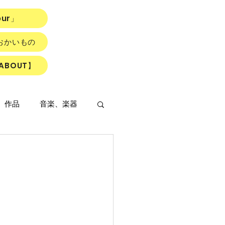
our」
おかいもの
ABOUT】
、作品
音楽、楽器
LOWER ROAD』
読書会