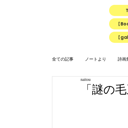
【B
【gal
全ての記事
ノートより
詩画集「
naitou
映画
猫
リアルちゃん
「謎の毛
「ひかりのうた」制作ノート
「Night light／Naitou write」