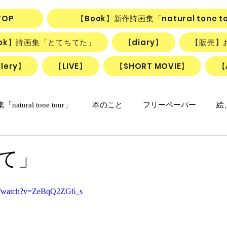
TOP
【Book】新作詩画集「natural tone t
ook】詩画集「とてちてた」
【diary】
【販売】
lery】
【LIVE】
【SHORT MOVIE】
【
natural tone tour」
本のこと
フリーペーパー
絵
の日々マンガ
「ねこかげの森」
リアル日記
詩＋絵
て」
リアルちゃんのリリカルデイズ
詩と絵のSHORT MOVIE『F
om/watch?v=ZeBqQ2ZG6_s
動画
ごはん、お菓子
朝のlesson
雑貨
ふしぎ