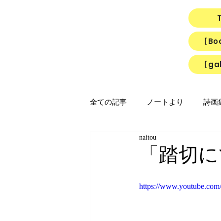
【B
【gal
全ての記事
ノートより
詩画集「
naitou
映画
猫
リアルちゃん
「踏切に
「ひかりのうた」制作ノート
https://www.youtube.c
「Night light／Naitou write」