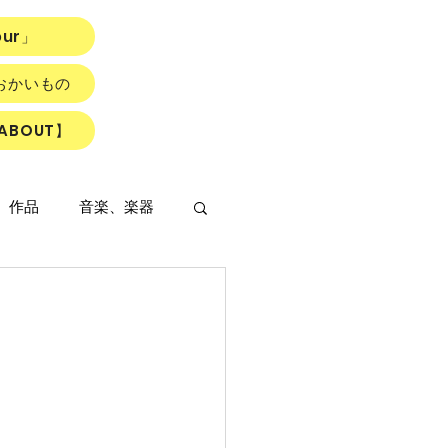
our」
おかいもの
ABOUT】
、作品
音楽、楽器
LOWER ROAD』
読書会