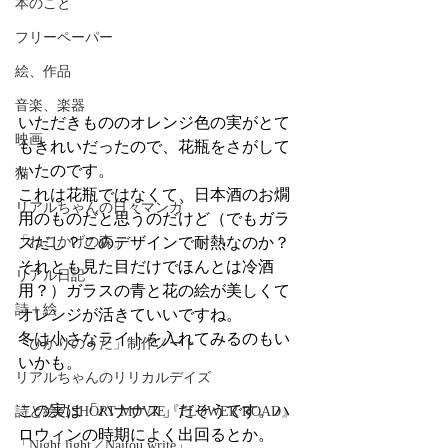
本のこと
フリーペーパー
絵、作品
音楽、楽器
いただきもののオレンジ色の実がとて
映画
もきれいだったので、花瓶をさがして
いたのです。
猫
これは花瓶ではなくて、日本酒のお燗
リアルちゃんの日々マンガ
用のものだと思うのだけど（でもガラ
「ねこかげの森」
スだし？このデザインで耐熱なのか？
それとも見た目だけでほんとは冷酒
リアル日記
用？）ガラスの青と花の絵が美しくて
詩＋絵
オレンジが活きていいですね。
冬は小さなライトを入れてみるのもい
「ひかりのうた」制作ノート
いかも。
リアルちゃんのリリカルデイズ
この実は「ハナナス」だそうです。ハ
詩と絵のSHORT MOVIE『FLOWER ROAD』
ロウィンの時期によく出回るとか。
「Night light／Naitou write」