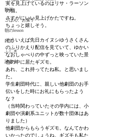
実を見上げているのはリサ・ラーソン
動画
の猫。
さすがにいい見上げかたですね。
ごはん、お菓子
ちょっと嬉しそう。
朝のlesson
そういえば先日カイヌシゆうさくさん
雑貨
のふりかえり配信を見ていて、ゆかい
ふしぎ
なおしゃべりの中ずっと映っていた景
読書会
色の中に居たギズモ。
あれ、これ持ってたね私。と思いまし
た。
学生劇団時代に、親しい他劇団のお手
伝いをした時にお礼にもらったよう
な？
（当時関わっていたその学内には、小
劇団や演劇系ユニットが数十団体はあ
りました）
他劇団からもらうギズモ。なんてかわ
いかったのでしょうね。ギズモも私た