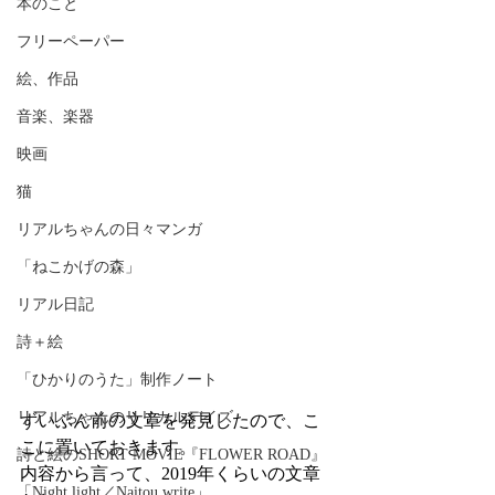
本のこと
フリーペーパー
絵、作品
音楽、楽器
映画
猫
リアルちゃんの日々マンガ
「ねこかげの森」
リアル日記
詩＋絵
「ひかりのうた」制作ノート
リアルちゃんのリリカルデイズ
ずいぶん前の文章を発見したので、こ
こに置いておきます。
詩と絵のSHORT MOVIE『FLOWER ROAD』
内容から言って、2019年くらいの文章
「Night light／Naitou write」