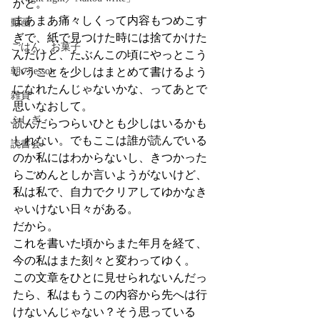
かと。
まあまあ痛々しくって内容もつめこす
動画
ぎで、紙で見つけた時には捨てかけた
ごはん、お菓子
んだけど、たぶんこの頃にやっとこう
朝のlesson
いうことを少しはまとめて書けるよう
になれたんじゃないかな、ってあとで
雑貨
思いなおして。
ふしぎ
読んだらつらいひとも少しはいるかも
しれない。でもここは誰が読んでいる
読書会
のか私にはわからないし、きつかった
らごめんとしか言いようがないけど、
私は私で、自力でクリアしてゆかなき
ゃいけない日々がある。
だから。
これを書いた頃からまた年月を経て、
今の私はまた刻々と変わってゆく。
この文章をひとに見せられないんだっ
たら、私はもうこの内容から先へは行
けないんじゃない？そう思っている