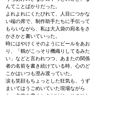
んてことばかりだった。
よれよれにくたびれて、人目につかな
い端の席で、制作助手たちに手伝って
もらいながら、私は大入袋の宛名をさ
かさかと書いていった。
時にはやけくそのようにビールをあお
り、「鶴がこっそり機織りしてるみた
い」などと言われつつ、あまたの関係
者の名前を書き続けている時、心のど
こかはいつも澄み渡っていた。
涙も笑顔もちょっとした狂気も、うず
まいてはうごめいていた現場ながら
も、名前を書くときだけは、そのひと
そのもののことと、この公演でそのひ
とが見せてくれた仕事というもののこ
とを、瞬間、強く思えていた。
それが、私の仕事だったから。