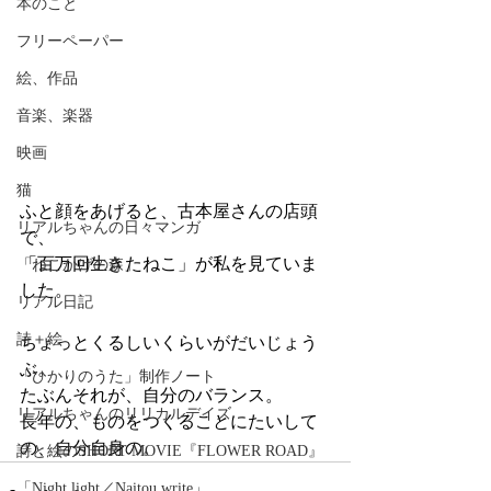
本のこと
フリーペーパー
絵、作品
音楽、楽器
映画
猫
ふと顔をあげると、古本屋さんの店頭
リアルちゃんの日々マンガ
で、
「百万回生きたねこ」が私を見ていま
「ねこかげの森」
した。
リアル日記
詩＋絵
ちょっとくるしいくらいがだいじょう
ぶ。
「ひかりのうた」制作ノート
たぶんそれが、自分のバランス。
リアルちゃんのリリカルデイズ
長年の、ものをつくることにたいして
の、自分自身の。
詩と絵のSHORT MOVIE『FLOWER ROAD』
「Night light／Naitou write」