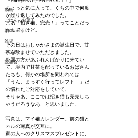
「Lucky CAT、SOLD OUT！」
ちょっと気に入って、くちの中で何度
動画
か繰り返してみたのでした。
ごはん、お菓子
まあ「招き猫、完売！」ってことだっ
たんですけど。
朝のlesson
雑貨
その日はおしゃかさまの誕生日で、甘
ふしぎ
茶を飲ませていただきました。
外国の方があふれんばかりに来てい
読書会
て、境内で甘茶を配っているおばさん
たちも、何かの場所を問われては
「うん、まっすぐ行ってレフト！」だ
の慣れたご対応をしていて、
そりゃあ、ここでは招き猫も完売しち
ゃうだろうなあ、と思いました。
写真は、マイ猫カレンダー。前の猫と
ネルの写真が交互に。
家の人へのクリスマスプレゼントに、