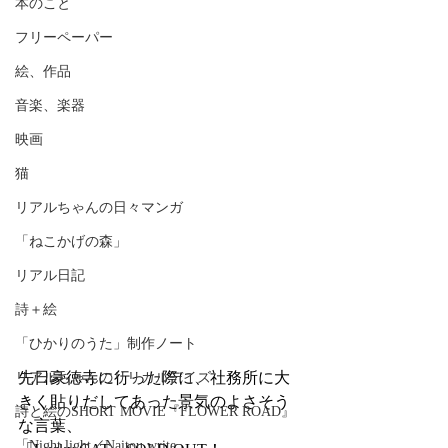
本のこと
フリーペーパー
絵、作品
音楽、楽器
映画
猫
リアルちゃんの日々マンガ
「ねこかげの森」
リアル日記
詩＋絵
「ひかりのうた」制作ノート
先日豪徳寺に行った際に、社務所に大
リアルちゃんのリリカルデイズ
きく貼りだしてあった景気のよさそう
詩と絵のSHORT MOVIE『FLOWER ROAD』
な言葉、
「Night light／Naitou write」