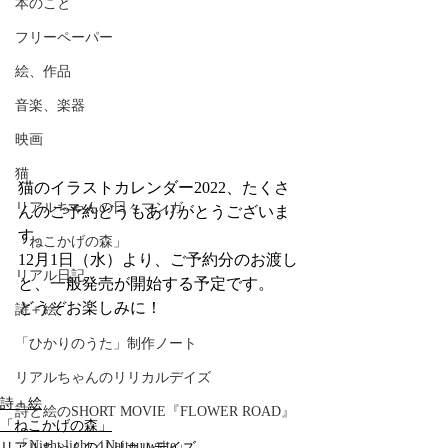
本のこと
フリーペーパー
絵、作品
音楽、楽器
映画
猫
猫のイラストカレンダー2022、たくさ
リアルちゃんの日々マンガ
んのご予約どうもありがとうございま
す。
「ねこかげの森」
12月1日（水）より、ご予約分のお渡し
リアル日記
と、一般発売が開始する予定です。
どうぞお楽しみに！
詩＋絵
「ひかりのうた」制作ノート
リアルちゃんのリリカルデイズ
詩＋絵
詩と絵のSHORT MOVIE『FLOWER ROAD』
「ねこかげの森」
「Night light／Naitou write」
リアルちゃんのリリカルデイズ