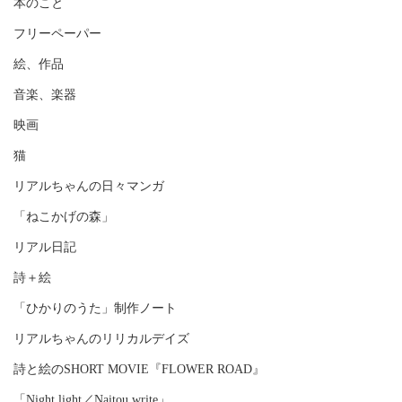
本のこと
フリーペーパー
絵、作品
音楽、楽器
映画
猫
リアルちゃんの日々マンガ
「ねこかげの森」
リアル日記
詩＋絵
「ひかりのうた」制作ノート
リアルちゃんのリリカルデイズ
詩と絵のSHORT MOVIE『FLOWER ROAD』
「Night light／Naitou write」